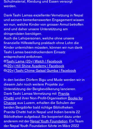
Schulmaterial, Kleidung und Essen versorgt
werden.
Dank Tashi Lamas exzellenter Vernetzung in Nepal
und seinem bemerkenswerten Engagement wissen
wir nun, welche Kinder von grosser Armut betroffen
sind und daher unsere Unterstützung am
dringendsten benötigen.
Auch die Lehrpersonen, welche ohne unsere
finanzielle Hilfestellung praktisch ohne Lohn die
Kinder unterrichten müssten, können wir nun dank
Tashi Lamas beeindruckendem Einsatz
entsprechend entlohnen.
®
Tashi Lama (20+) Watch | Facebook
®
(20+) Hill Shine Academy | Facebook
®
(20+) Tashi Chime Gatsal Gumba | Facebook
In den beiden Dörfern Bigu und Mude werden wir in
diesem Jahr noch weitere Projekte zur
Unterstützung der Bergbevölkerung lancieren.
Dank Tashi Lamas Vernetzung mit
Pranita
Chettri
und ihrer Non-Profit-Organisation
Books for
Change
aus Luzern, erhalten die Schulen der
beiden Bergdörfer bald richtige Bibliotheken.
Pranita Chettri hat in Nepal und Indien bereits 22
Bibliotheken aufgebaut. Sie kooperiert dazu unter
anderem mit der
Nepal Youth Foundation
. Ein Team
der Nepal Youth Foundation führte im März 2022