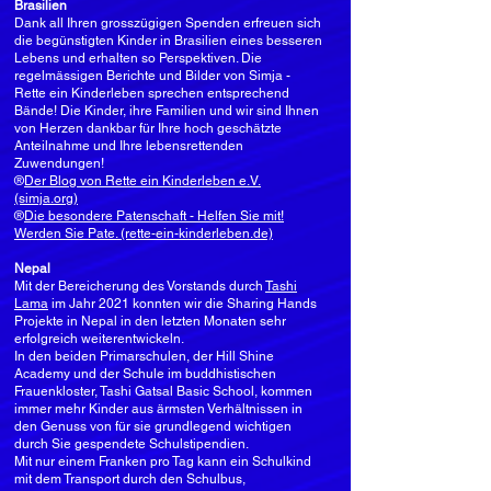
Brasilien
Dank all Ihren grosszügigen Spenden erfreuen sich
die begünstigten Kinder in Brasilien eines besseren
Lebens und erhalten so Perspektiven. Die
regelmässigen Berichte und Bilder von Simja -
Rette ein Kinderleben sprechen entsprechend
Bände! Die Kinder, ihre Familien und wir sind Ihnen
von Herzen dankbar für Ihre hoch geschätzte
Anteilnahme und Ihre lebensrettenden
Zuwendungen!
®
Der Blog von Rette ein Kinderleben e.V.
(simja.org)
®
Die besondere Patenschaft - Helfen Sie mit!
Werden Sie Pate. (rette-ein-kinderleben.de)
Nepal
Mit der Bereicherung des Vorstands durch
Tashi
Lama
im Jahr 2021 konnten wir die Sharing Hands
Projekte in Nepal in den letzten Monaten sehr
erfolgreich weiterentwickeln.
In den beiden Primarschulen, der Hill Shine
Academy und der Schule im buddhistischen
Frauenkloster, Tashi Gatsal Basic School, kommen
immer mehr Kinder aus ärmsten Verhältnissen in
den Genuss von für sie grundlegend wichtigen
durch Sie gespendete Schulstipendien.
Mit nur einem Franken pro Tag kann ein Schulkind
mit dem Transport durch den Schulbus,