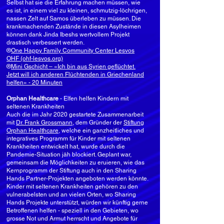
Selbst hat sie die Erfahrung machen müssen, wie
es ist, in einem viel zu kleinen, schmutzig-löchrigen,
nassen Zelt auf Samos überleben zu müssen. Die
krankmachenden Zustände in diesen Asylheimen
können dank Jinda Ibeshs wertvollem Projekt
drastisch verbessert werden.
®
One Happy Family Community Center Lesvos
OHF (ohf-lesvos.org)
®
Mini Gschicht – «Ich bin aus Syrien geflüchtet.
Jetzt will ich anderen Flüchtenden in Griechenland
helfen» - 20 Minuten
Orphan Healthcare
- Elfen helfen Kindern mit
seltenen Krankheiten
Auch die im Jahr 2020 gestartete Zusammenarbeit
mit
Dr. Frank Grossmann
, dem Gründer der
Stiftung
Orphan Healthcare
, welche ein ganzheitliches und
integratives Programm für Kinder mit seltenen
Krankheiten entwickelt hat, wurde durch die
Pandemie-Situation jäh blockiert. Geplant war,
gemeinsam die Möglichkeiten zu eruieren, wie das
Kernprogramm der Stiftung auch in den Sharing
Hands Partner-Projekten angeboten werden könnte.
Kinder mit seltenen Krankheiten gehören zu den
vulnerabelsten und an vielen Orten, wo Sharing
Hands Projekte unterstützt, würden wir künftig gerne
Betroffenen helfen - speziell in den Gebieten, wo
grosse Not und Armut herrscht und Angebote für