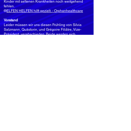
Kinder mit seltenen Krankheiten noch weitgehend
fehlen.
®
ELFEN HELFEN hilft gezielt. - Orphanhealthcare
Vorstand
Leider müssen wir uns diesen Frühling von Silvia
Salzmann, Quästorin, und Grégoire Filiâtre, Vize-
Präsident, verabschieden. Beide werden sich
intensiver ihren weiteren Aufgaben zuwenden. Wir
bedanken uns ganz herzlich für die geleisteten
Beiträge und wünschen Ihnen alles Gute für Ihre
künftigen Vorhaben!
Mit Jinda Ibesh,
Nadja Enescu
und
Muriel
Nann
erhält der Sharing Hands Vorstand neue
hochkarätige Team-Mitglieder mit einzigartiger
Schaffenskraft und bewundernswerter Stamina.
Nadja Enescu kann auf einen vielfältigen
Erfahrungsschatz im Stiftungswesen, in der
Vernetzung, in der Kommunikation, im Finanzwesen
und in der Administration zurückgreifen. Ihr
gewinnendes, offenes Wesen überzeugt. Nadja
Enescu wird den Betrieb von Sharing Hands
massgeblich mitprägen und wir sind sehr erfreut,
denn die Sharing Hands Projekte erhalten dank
Nadja Enescus Elan erheblichen Aufschwung.
Die diplomierte Ökonomin Muriel Nann ergänzt das
Sharing Hands Präsidium optimal. Als Expertin für
Volks- und Betriebswirtschaft sowie