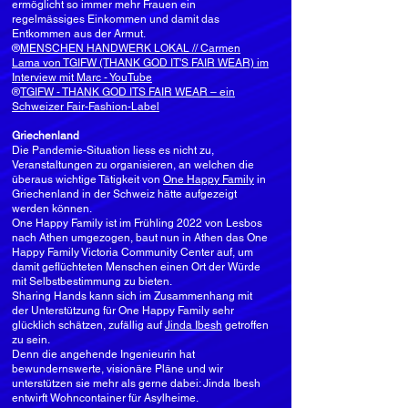
ermöglicht so immer mehr Frauen ein
regelmässiges Einkommen und damit das
Entkommen aus der Armut.
®
MENSCHEN HANDWERK LOKAL // Carmen
Lama von TGIFW (THANK GOD IT'S FAIR WEAR) im
Interview mit Marc - YouTube
®
TGIFW - THANK GOD ITS FAIR WEAR – ein
Schweizer Fair-Fashion-Label
Griechenland
Die Pandemie-Situation liess es nicht zu,
Veranstaltungen zu organisieren, an welchen die
überaus wichtige Tätigkeit von
One Happy Family
in
Griechenland in der Schweiz hätte aufgezeigt
werden können.
One Happy Family ist im Frühling 2022 von Lesbos
nach Athen umgezogen, baut nun in Athen das One
Happy Family Victoria Community Center auf, um
damit geflüchteten Menschen einen Ort der Würde
mit Selbstbestimmung zu bieten.
Sharing Hands kann sich im Zusammenhang mit
der Unterstützung für One Happy Family sehr
glücklich schätzen, zufällig auf
Jinda Ibesh
getroffen
zu sein.
Denn die angehende Ingenieurin hat
bewundernswerte, visionäre Pläne und wir
unterstützen sie mehr als gerne dabei: Jinda Ibesh
entwirft Wohncontainer für Asylheime.