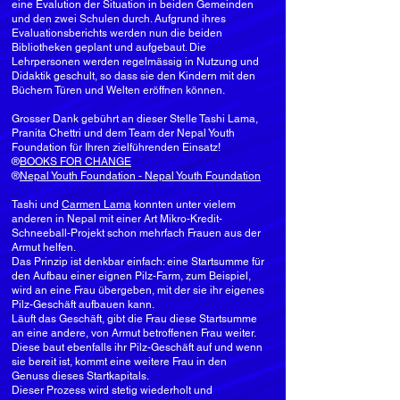
eine Evalution der Situation in beiden Gemeinden
und den zwei Schulen durch. Aufgrund ihres
Evaluationsberichts werden nun die beiden
Bibliotheken geplant und aufgebaut. Die
Lehrpersonen werden regelmässig in Nutzung und
Didaktik geschult, so dass sie den Kindern mit den
Büchern Türen und Welten eröffnen können.
Grosser Dank gebührt an dieser Stelle Tashi Lama,
Pranita Chettri und dem Team der Nepal Youth
Foundation für Ihren zielführenden Einsatz!
®
BOOKS FOR CHANGE
®
Nepal Youth Foundation - Nepal Youth Foundation
Tashi und
Carmen Lama
konnten unter vielem
anderen in Nepal mit einer Art Mikro-Kredit-
Schneeball-Projekt schon mehrfach Frauen aus der
Armut helfen.
Das Prinzip ist denkbar einfach: eine Startsumme für
den Aufbau einer eignen Pilz-Farm, zum Beispiel,
wird an eine Frau übergeben, mit der sie ihr eigenes
Pilz-Geschäft aufbauen kann.
Läuft das Geschäft, gibt die Frau diese Startsumme
an eine andere, von Armut betroffenen Frau weiter.
Diese baut ebenfalls ihr Pilz-Geschäft auf und wenn
sie bereit ist, kommt eine weitere Frau in den
Genuss dieses Startkapitals.
Dieser Prozess wird stetig wiederholt und