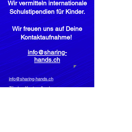
Wir vermitteln internationale
Schulstipendien für Kinder.
Wir freuen uns auf Deine
Kontaktaufnahme!
info@sharing-
hands.ch
info@sharing-hands.ch
Zürcher Kantonalbank
Bahnhofstrasse 9,
8001 Zürich
Clearing: 700
BIC: ZKBKCHZZ80A
Konto:
1132-0158.062
IBAN: CH92
0070 0113 2001 5806 2
Impressum